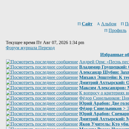
Сайт
Альбом
П
Профиль
Текущее время Пт Авг 07, 2026 1:34 pm
Форум журнала Переход
Избранные о
Андрей Орм: «Песнь пес
Владимир Грушецкий: О
Александр Шубин: Захв
Михаил Эпштейн: К те
Дмитрий Ахтырский: От
Максим Александров: М
К вопросу о критериях в
Фёдор Синельников: Цик
Юрий Арабов: Две голо
Фёдор Синельников > Э
Юрий Арабов: Сценарий
Дмитрий Ахтырский: М
Яков Учитель: Кто уб