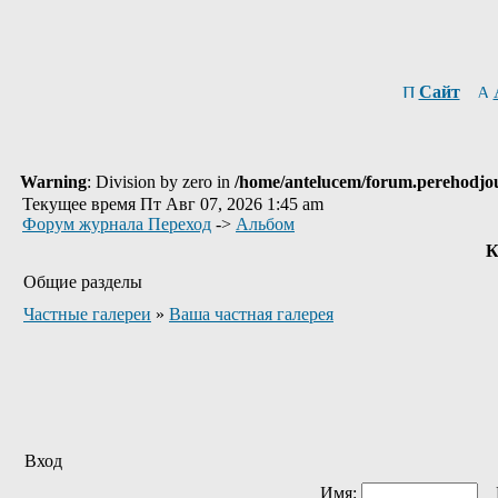
Сайт
Warning
: Division by zero in
/home/antelucem/forum.perehodjo
Текущее время Пт Авг 07, 2026 1:45 am
Форум журнала Переход
->
Альбом
К
Общие разделы
Частные галереи
»
Ваша частная галерея
Вход
Имя:
П