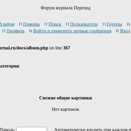
Форум журнала Переход
Альбом
Помощь
Поиск
Пользователи
Группы
Профиль
Войти и проверить личные сообщения
Вход
urnal.ru/docs/album.php
on line
367
атегория
Свежие общие картинки
Нет картинок
ароль:
Автоматически входить при каждом 