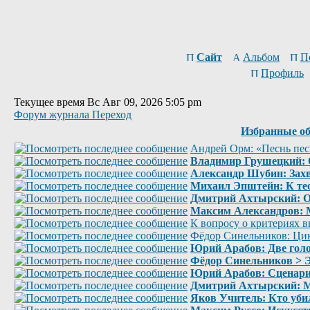
Сайт
Альбом
П
Профиль
Текущее время Вс Авг 09, 2026 5:05 pm
Форум журнала Переход
Избранные о
Андрей Орм: «Песнь пес
Владимир Грушецкий: О
Александр Шубин: Захв
Михаил Эпштейн: К те
Дмитрий Ахтырский: От
Максим Александров: М
К вопросу о критериях в
Фёдор Синельников: Цик
Юрий Арабов: Две голо
Фёдор Синельников > Э
Юрий Арабов: Сценарий
Дмитрий Ахтырский: М
Яков Учитель: Кто уб