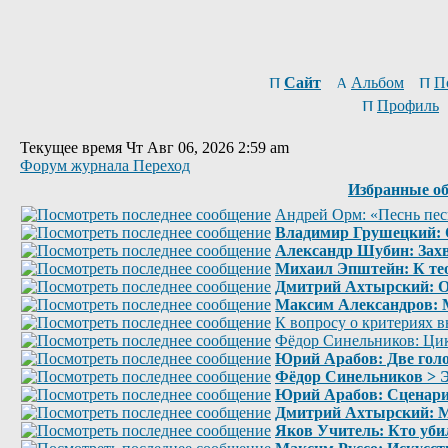
Сайт
Альбом
П
Профиль
Текущее время Чт Авг 06, 2026 2:59 am
Форум журнала Переход
Избранные о
Андрей Орм: «Песнь пес
Владимир Грушецкий: О
Александр Шубин: Захв
Михаил Эпштейн: К те
Дмитрий Ахтырский: От
Максим Александров: М
К вопросу о критериях в
Фёдор Синельников: Цик
Юрий Арабов: Две голо
Фёдор Синельников > Э
Юрий Арабов: Сценарий
Дмитрий Ахтырский: М
Яков Учитель: Кто уб