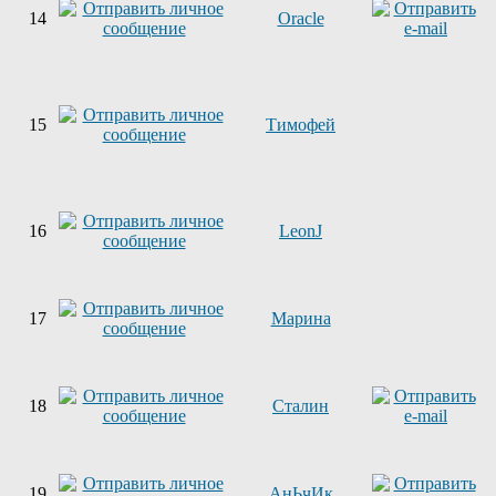
14
Oracle
15
Тимофей
16
LeonJ
17
Марина
18
Сталин
19
АнЬчИк