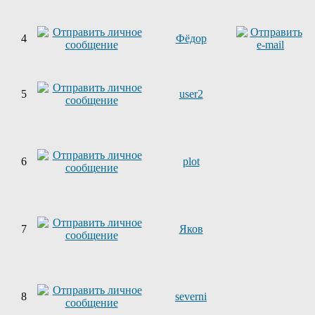
4
Фёдор
5
user2
6
plot
7
Яков
8
severni