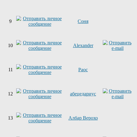
9
Соня
10
Alexander
11
Раос
12
абецедариус
13
Албар Верохо