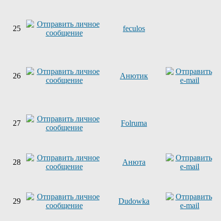
25
feculos
26
Анютик
27
Folruma
28
Анюта
29
Dudowka