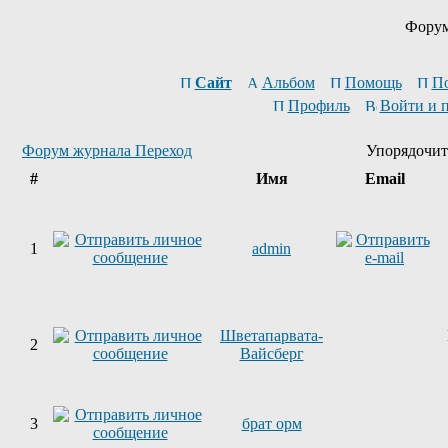
Форум
Сайт
Альбом
Помощь
П
Профиль
Войти и 
Форум журнала Переход
Упорядочит
#
Имя
Email
1
admin
Шветапарвата-
2
Вайсберг
3
брат орм