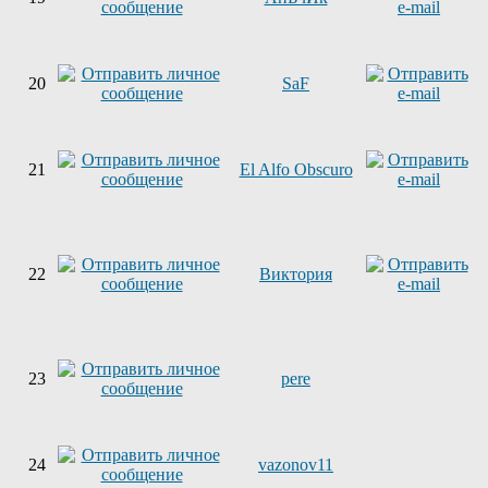
20
SaF
21
El Alfo Obscuro
22
Виктория
23
pere
24
vazonov11