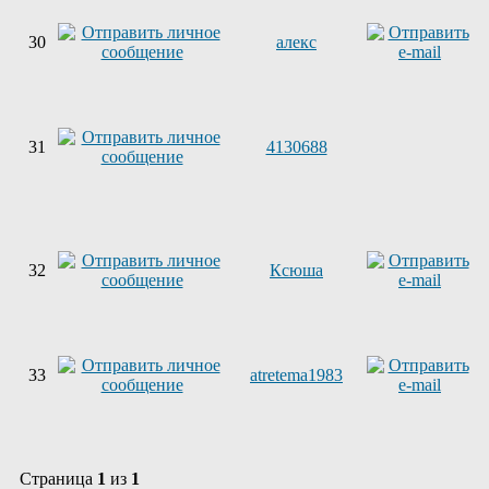
30
алекс
31
4130688
32
Ксюша
33
atretema1983
Страница
1
из
1