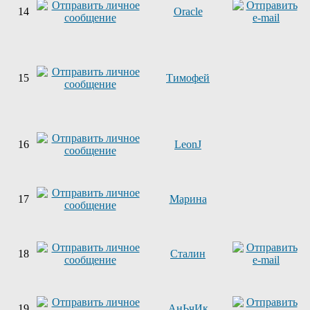
14
Oracle
15
Тимофей
16
LeonJ
17
Марина
18
Сталин
19
АнЬчИк