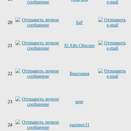
20
SaF
21
El Alfo Obscuro
22
Виктория
23
pere
24
vazonov11