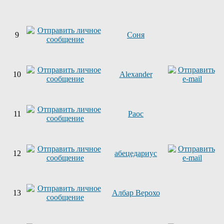
9
Соня
10
Alexander
11
Раос
12
абецедариус
13
Албар Верохо