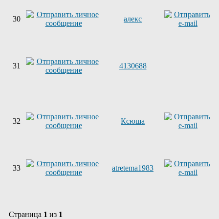
30
алекс
31
4130688
32
Ксюша
33
atretema1983
Страница
1
из
1