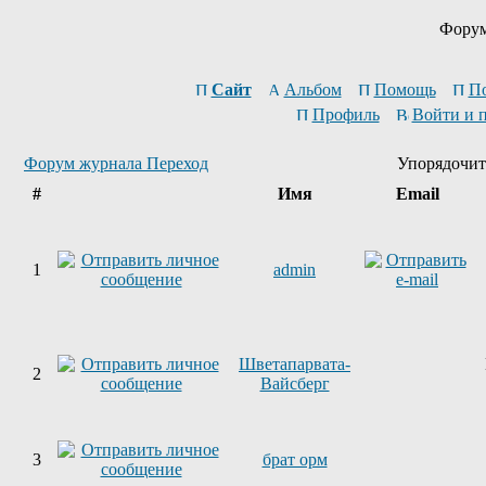
Форум
Сайт
Альбом
Помощь
П
Профиль
Войти и 
Форум журнала Переход
Упорядочит
#
Имя
Email
1
admin
Шветапарвата-
2
Вайсберг
3
брат орм