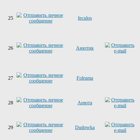
25
feculos
26
Анютик
27
Folruma
28
Анюта
29
Dudowka