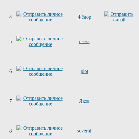
4
Фёдор
5
user2
6
plot
7
Яков
8
severni