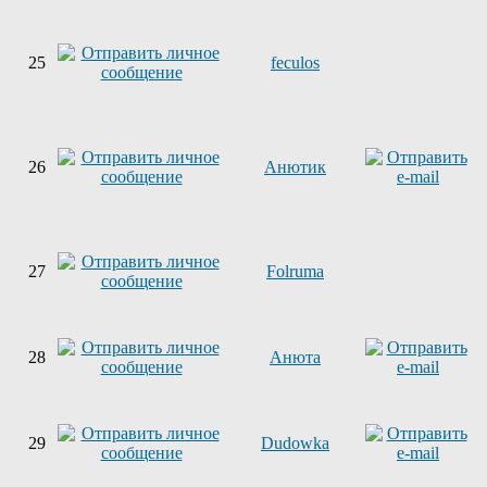
25
feculos
26
Анютик
27
Folruma
28
Анюта
29
Dudowka