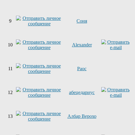
9
Соня
10
Alexander
11
Раос
12
абецедариус
13
Албар Верохо