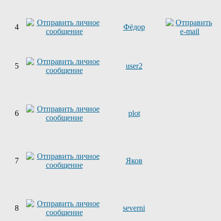
4
Фёдор
5
user2
6
plot
7
Яков
8
severni