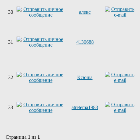
30
алекс
31
4130688
32
Ксюша
33
atretema1983
Страница
1
из
1