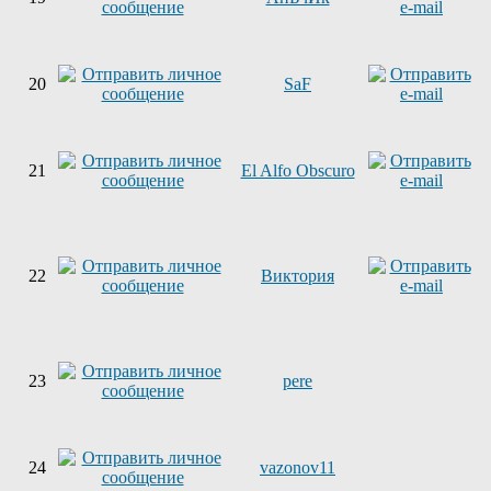
20
SaF
21
El Alfo Obscuro
22
Виктория
23
pere
24
vazonov11