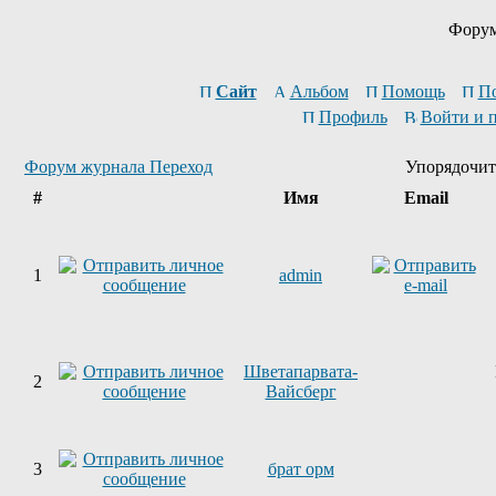
Форум
Сайт
Альбом
Помощь
П
Профиль
Войти и 
Форум журнала Переход
Упорядочит
#
Имя
Email
1
admin
Шветапарвата-
2
Вайсберг
3
брат орм