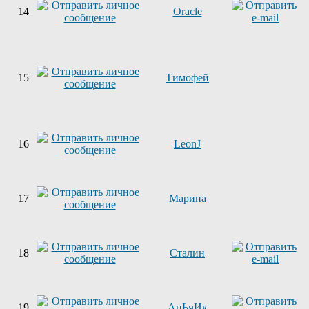
14
Oracle
15
Тимофей
16
LeonJ
17
Марина
18
Сталин
19
АнЬчИк