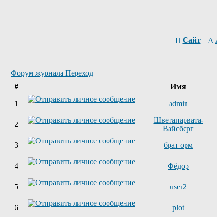
Сайт
Форум журнала Переход
#
Имя
1
admin
Шветапарвата-
2
Вайсберг
3
брат орм
4
Фёдор
5
user2
6
plot