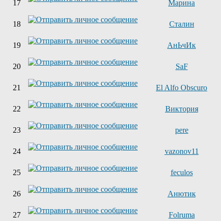
17
Марина
18
Сталин
19
АнЬчИк
20
SaF
21
El Alfo Obscuro
22
Виктория
23
pere
24
vazonov11
25
feculos
26
Анютик
27
Folruma