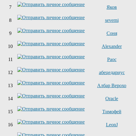
7
Яков
8
severni
9
Соня
10
Alexander
11
Раос
12
абецедариус
13
Албар Верохо
14
Oracle
15
Тимофей
16
LeonJ