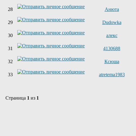
28
Анюта
29
Dudowka
30
алекс
31
4130688
32
Ксюша
33
atretema1983
Страница
1
из
1