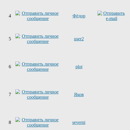
4
Фёдор
5
user2
6
plot
7
Яков
8
severni