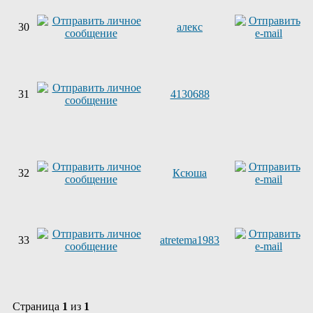
30
алекс
31
4130688
32
Ксюша
33
atretema1983
Страница
1
из
1