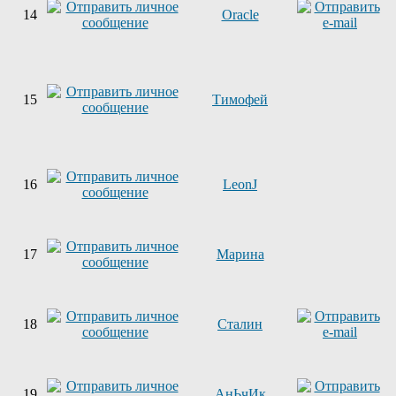
14
Oracle
15
Тимофей
16
LeonJ
17
Марина
18
Сталин
19
АнЬчИк