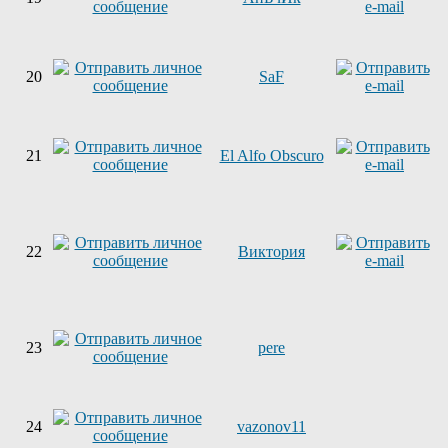
20
SaF
21
El Alfo Obscuro
22
Виктория
23
pere
24
vazonov11