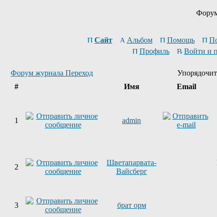
Форум
Сайт
Альбом
Помощь
П
Профиль
Войти и 
Форум журнала Переход
Упорядочит
#
Имя
Email
1
admin
Шветапарвата-
2
Вайсберг
3
брат орм