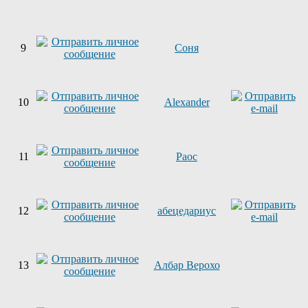
9
Соня
10
Alexander
11
Раос
12
абецедариус
13
Албар Верохо