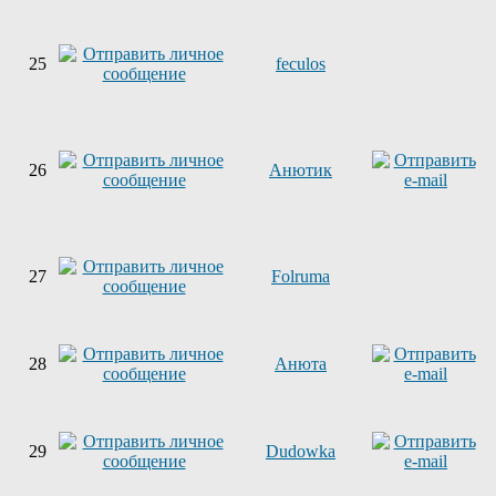
25
feculos
26
Анютик
27
Folruma
28
Анюта
29
Dudowka