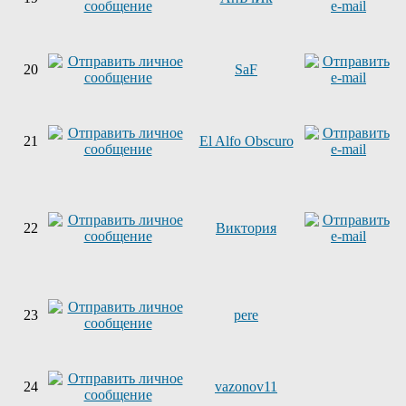
20
SaF
21
El Alfo Obscuro
22
Виктория
23
pere
24
vazonov11