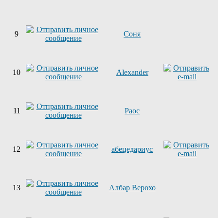
9
Соня
10
Alexander
11
Раос
12
абецедариус
13
Албар Верохо