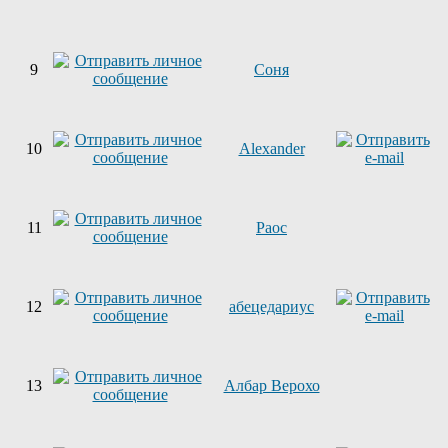
9
Соня
10
Alexander
11
Раос
12
абецедариус
13
Албар Верохо