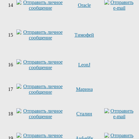
14
Oracle
15
Тимофей
16
LeonJ
17
Марина
18
Сталин
19
АнЬчИк