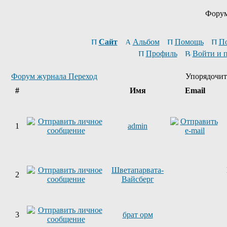
Форум
Сайт
Альбом
Помощь
П
Профиль
Войти и 
Форум журнала Переход
Упорядочит
#
Имя
Email
1
admin
Шветапарвата-
2
Вайсберг
3
брат орм