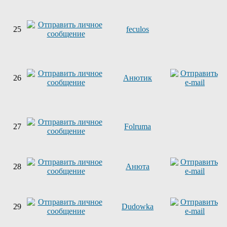
25
feculos
26
Анютик
27
Folruma
28
Анюта
29
Dudowka