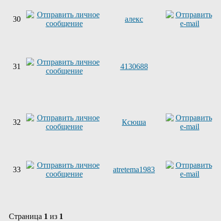
30
алекс
31
4130688
32
Ксюша
33
atretema1983
Страница
1
из
1