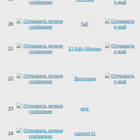
20
SaF
21
El Alfo Obscuro
22
Виктория
23
pere
24
vazonov11