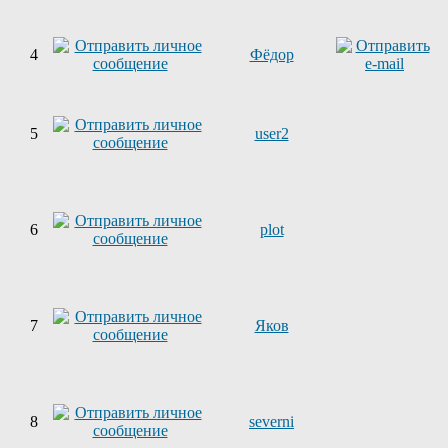
4
Фёдор
5
user2
6
plot
7
Яков
8
severni