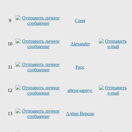
9
Соня
10
Alexander
11
Раос
12
абецедариус
13
Албар Верохо