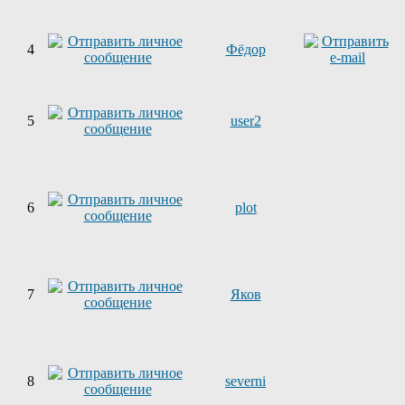
4
Фёдор
5
user2
6
plot
7
Яков
8
severni