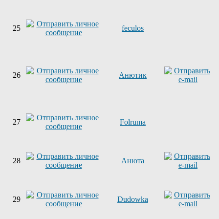
25
feculos
26
Анютик
27
Folruma
28
Анюта
29
Dudowka