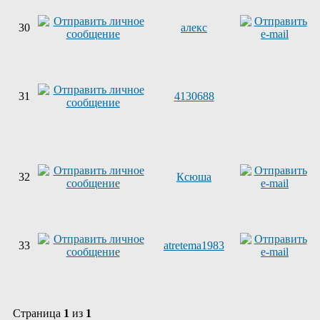
30
алекс
31
4130688
32
Ксюша
33
atretema1983
Страница
1
из
1