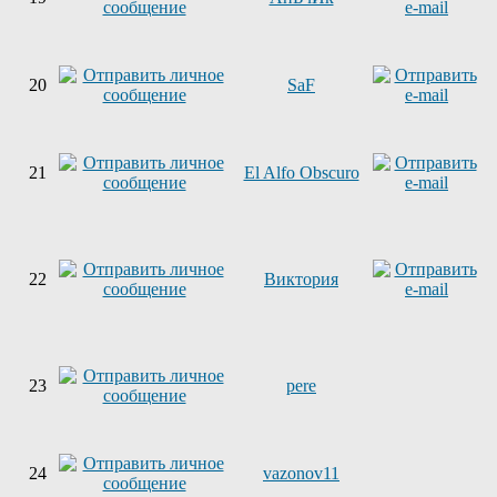
20
SaF
21
El Alfo Obscuro
22
Виктория
23
pere
24
vazonov11