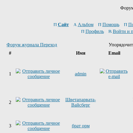
Форум
Сайт
Альбом
Помощь
П
Профиль
Войти и 
Форум журнала Переход
Упорядочит
#
Имя
Email
1
admin
Шветапарвата-
2
Вайсберг
3
брат орм