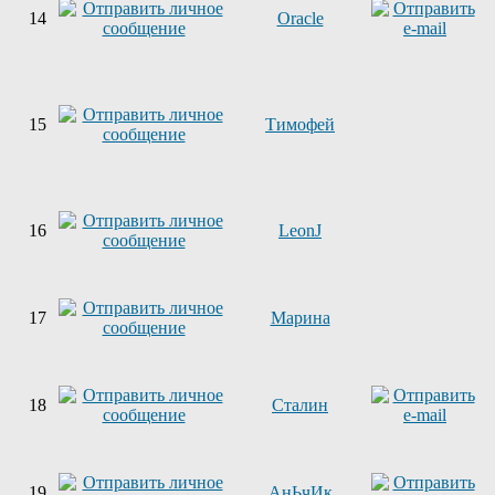
14
Oracle
15
Тимофей
16
LeonJ
17
Марина
18
Сталин
19
АнЬчИк