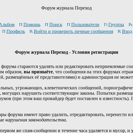
Форум журнала Переход
Альбом
Помощь
Поиск
Пользователи
Группы
Профиль
Войти и проверить личные сообщения
Вход
Форум журнала Переход - Условия регистрации
 форума стараются удалять или редактировать неприемлемые со
им образом,
вы признаёте
, что сообщения на этих форумах отраж
, размещённых её представителями) и администрация не может 
ельных, угрожающих, клеветнических сообщений, порнографиче
, могущих нарушить соответствующие законы. Попытки размеще
ов (при этом ваш провайдер будет поставлен в известность). I
оры форума имеют право удалить, отредактировать, перенести ил
чае
нарушения законодательства
.
 первом же спам-сообщении в течение часа удаляется и мусор, и у