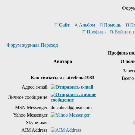
Форум
Сайт
Альбом
Помощь
П
Профиль
Войти и 
Форум журнала Переход
Профиль пол
Аватара
О поль
Зарег
Как связаться с atretema1983
Всего
Адрес e-mail:
Личное сообщение:
MSN Messenger:
dulcahead@msn.com
Yahoo Messenger:
Skype-имя:
AIM Address: