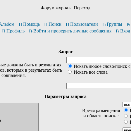
Форум журнала Переход
Альбом
Помощь
Поиск
Пользователи
Группы
Профиль
Войти и проверить личные сообщения
Вход
Запрос
ые должны быть в результатах,
Искать любое слово/поиск с
ов, которых в результатах быть
Искать все слова
о совпадения.
Параметры запроса
Время размещения
И
и область поиска:
И
И