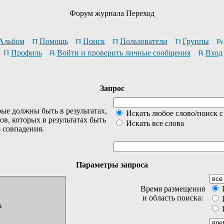
Форум журнала Переход
Альбом
Помощь
Поиск
Пользователи
Группы
Профиль
Войти и проверить личные сообщения
Вход
Запрос
ые должны быть в результатах,
Искать любое слово/поиск с
ов, которых в результатах быть
Искать все слова
о совпадения.
Параметры запроса
Время размещения
И
и область поиска:
И
И