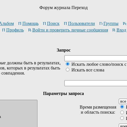
Форум журнала Переход
Альбом
Помощь
Поиск
Пользователи
Группы
Профиль
Войти и проверить личные сообщения
Вход
Запрос
ые должны быть в результатах,
Искать любое слово/поиск с
ов, которых в результатах быть
Искать все слова
о совпадения.
Параметры запроса
Время размещения
И
и область поиска:
И
И