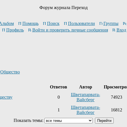
Форум журнала Переход
Альбом
Помощь
Поиск
Пользователи
Группы
Профиль
Войти и проверить личные сообщения
Вход
>
Общество
Ответов
Автор
Просмотр
Шветапарвата-
ществу
0
74923
Вайсберг
Шветапарвата-
1
16812
Вайсберг
Показать темы: