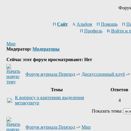
Форум
Сайт
Альбом
Помощь
П
Профиль
Войти и 
Мир
Модератор:
Модераторы
Сейчас этот форум просматривают: Нет
Форум журнала Переход
->
Дискуссионный клуб
-
Темы
Ответов
К вопросу о критериях выделения
4
метакультур
Показать темы:
Форум журнала Переход
->
Мир