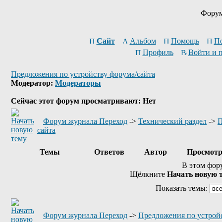
Форум
Сайт
Альбом
Помощь
П
Профиль
Войти и 
Предложения по устройству форума/сайта
Модератор:
Модераторы
Сейчас этот форум просматривают: Нет
Форум журнала Переход
->
Технический раздел
->
П
сайта
Темы
Ответов
Автор
Просмот
В этом фор
Щёлкните
Начать новую 
Показать темы:
Форум журнала Переход
->
Предложения по устройс