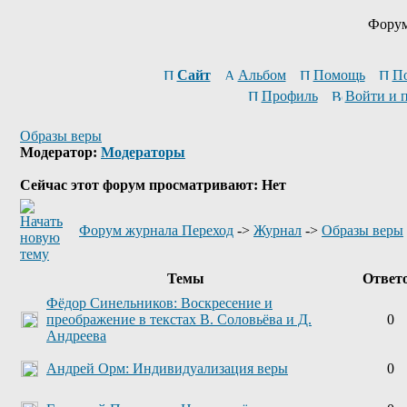
Форум
Сайт
Альбом
Помощь
П
Профиль
Войти и 
Образы веры
Модератор:
Модераторы
Сейчас этот форум просматривают: Нет
Форум журнала Переход
->
Журнал
->
Образы веры
Темы
Ответ
Фёдор Синельников: Воскресение и
преображение в текстах В. Соловьёва и Д.
0
Андреева
Андрей Орм: Индивидуализация веры
0