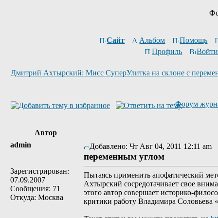
Фо
Сайт
Альбом
Помощь
Профиль
Войти
Дмитрий Ахтырский: Мисс СуперУлитка на склоне с переме
Форум журн
Автор
admin
Добавлено: Чт Авг 04, 2011 12:11 am
переменным углом
Зарегистрирован:
Пытаясь применить апофатический мето
07.09.2007
Ахтырский сосредотачивает свое внима
Сообщения: 71
этого автор совершает историко-филос
Откуда: Москва
критики работу Владимира Соловьева «