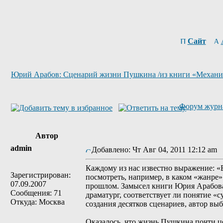
Сайт
Юрий Арабов: Сценарий жизни Пушкина /из книги «Механик
Форум журн
Автор
admin
Добавлено: Чт Авг 04, 2011 12:12 am
Каждому из нас известно выражение: «В
Зарегистрирован:
посмотреть, например, в каком «жанре»
07.09.2007
прошлом. Замысел книги Юрия Арабова «
Сообщения: 71
драматург, соответствует ли понятие 
Откуда: Москва
создания десятков сценариев, автор в
Оказалось, что жизнь Пушкина почти це