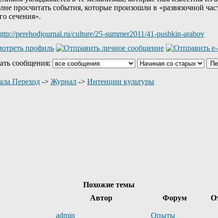
е просчитать события, которые произошли в «развязочной части
го сечения».
http://perehodjournal.ru/culture/25-summer2011/41-pushkin-arabov
ать сообщения:
ала Переход
->
Журнал
->
Интенции культуры
Похожие темы
Автор
Форум
О
admin
Опыты