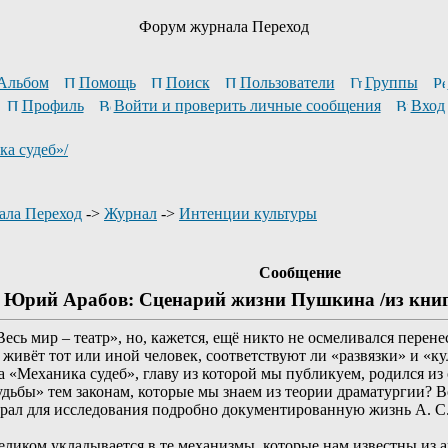
Форум журнала Переход
Альбом
Помощь
Поиск
Пользователи
Группы
Профиль
Войти и проверить личные сообщения
Вход
а судеб»/
ала Переход
->
Журнал
->
Интенции культуры
Сообщение
Юрий Арабов: Сценарий жизни Пушкина /из книг
есь мир – театр», но, кажется, ещё никто не осмеливался перен
 живёт тот или иной человек, соответствуют ли «развязки» и «
Механика судеб», главу из которой мы публикуем, родился из о
«судьбы» тем законам, которые мы знаем из теории драматургии
ыбрал для исследования подробно документированную жизнь А. С
ликом укладывается в те механизмы, которые нам известны из а