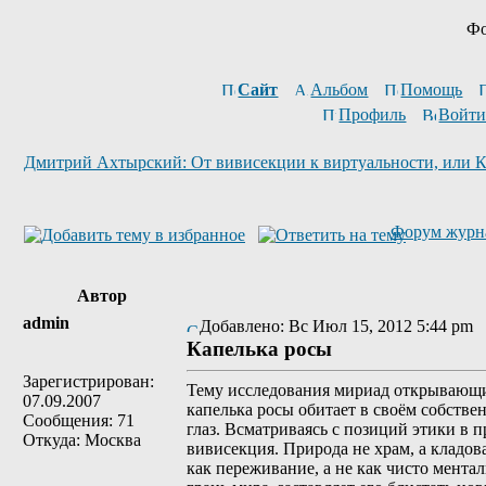
Фо
Сайт
Альбом
Помощь
Профиль
Войти
Дмитрий Ахтырский: От вивисекции к виртуальности, или К
Форум журн
Автор
admin
Добавлено: Вс Июл 15, 2012 5:44 pm
Капелька росы
Зарегистрирован:
Тему исследования мириад открывающ
07.09.2007
капелька росы обитает в своём собстве
Сообщения: 71
глаз. Всматриваясь с позиций этики в 
Откуда: Москва
вивисекция. Природа не храм, а кладова
как переживание, а не как чисто мент